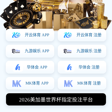
足球：阿森纳vs里昂女足——欧冠半决赛首回合观赛
攻略
2026-05-28 23:55:57
无冠球员中仅次于马龙!哈登季后赛行将超4000分，
跻身历史前十
2026-05-28 22:07:50
冠军叶落归根 勉励点亮芳华——残奥冠军纪立家走进
深泽多所校园展开勉励宣讲
2026-05-21 17:34:07
欧冠2豪门双双出局，皇马强势晋级8强确定拜仁对
决，阿森纳稳获四强座位
2026-05-10 18:09:02
导航
认识BB贝博艾弗森