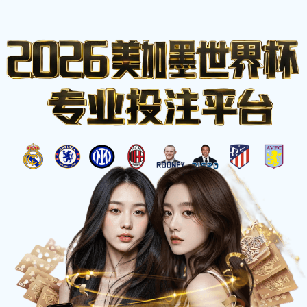
新闻视角
赫内斯：皇马踢得不咋地，拜仁面对近年最佳时机
最新资讯